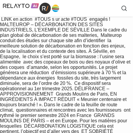
 LINK en action  #TOUS s ur acte #TOUS  engagés ! 
MALTEUROP – DÉCARBONATION DES SITES  
INDUSTRIELS, L’EXEMPLE DE SÉVILLE Dans le cadre du 
plan global de décarbonation de ses malteries,  Malteurop 
conduit des études sur chaque site afin d’identifier  la 
meilleure solution de décarbonation en fonction des enjeux,  
de la localisation et du contexte des sites. À Séville, en 
Espagne,  le choix s’est porté sur la biomasse : l’usine sera 
alimentée  avec des copeaux de bois ou des noyaux d’olive et 
des coques  d’amande, selon les opportunités. Le projet 
générera une réduction  d’émissions supérieure à 70 % et la 
dépendance aux énergies  fossiles du site, très largement 
diminuée, sera de l’ordre de 20 %.  Ce dispositif sera 
opérationnel au 1er trimestre 2025. DÉLIFRANCE – 
APPROVISIONNEMENT  Grands Moulins de Paris, EN 
INGRÉDIENTS À IMPACT RÉDUIT « Meunier centenaire et 
toujours branché ! ». Dans le cadre de la feuille de route 
climat,  questionnaires et rencontres avec les fournisseurs  ont 
rythmé le premier semestre 2024 en France  GRANDS 
MOULINS DE PARIS – et en Europe. Pour les matières pour 
lesquelles  DÉCARBONATION LOGISTIQUE cela est 
pertinent, l’objectif est d’aller vers des  ET SOBRIÉTÉ 